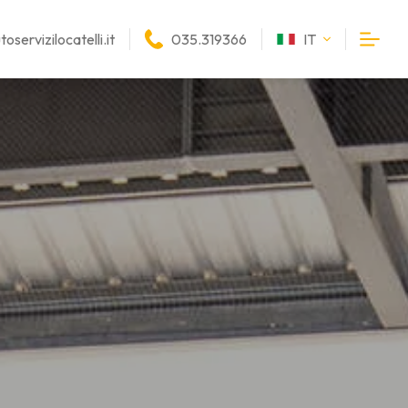
oservizilocatelli.it
035.319366
IT