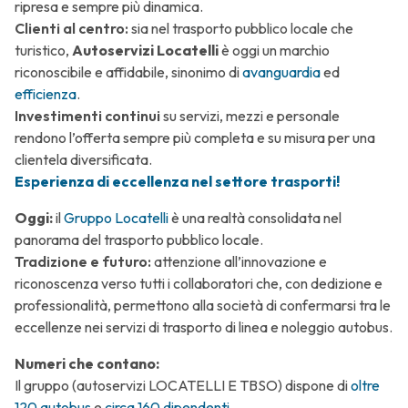
ripresa e sempre più dinamica.
Clienti al centro:
sia nel trasporto pubblico locale che
turistico,
Autoservizi Locatelli
è oggi un marchio
riconoscibile e affidabile, sinonimo di
avanguardia
ed
efficienza
.
Investimenti continui
su servizi, mezzi e personale
rendono l’offerta sempre più completa e su misura per una
clientela diversificata.
Esperienza di eccellenza nel settore trasporti!
Oggi:
il
Gruppo Locatelli
è una realtà consolidata nel
panorama del trasporto pubblico locale.
Tradizione e futuro:
attenzione all’innovazione e
riconoscenza verso tutti i collaboratori che, con
dedizione
e
professionalità
, permettono alla società di confermarsi tra le
eccellenze nei servizi di trasporto di linea e noleggio autobus.
Numeri che contano:
Il gruppo (autoservizi LOCATELLI E TBSO) dispone di
oltre
120 autobus
e
circa 160 dipendenti
.