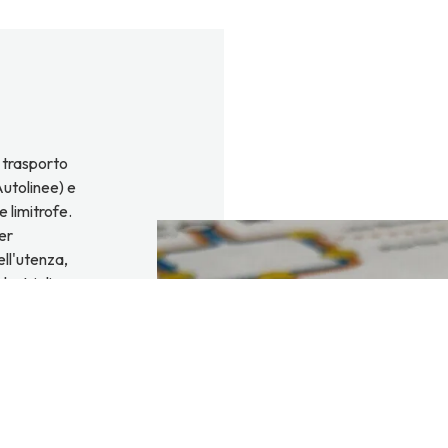
i trasporto
Autolinee) e
e limitrofe.
er
ell'utenza,
ustriali e
ti per
urano viaggi
bba essere
dotati di