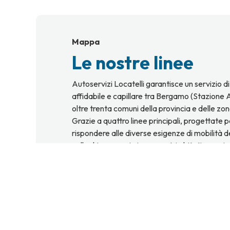
Mappa
Le nostre linee
Autoservizi Locatelli garantisce un servizio d
affidabile e capillare tra Bergamo (Stazione 
oltre trenta comuni della provincia e delle zon
Grazie a quattro linee principali, progettate p
rispondere alle diverse esigenze di mobilità d
colleghiamo ogni giorno centri abitati, aree ind
località di interesse, facilitando gli spostamen
lavoro, studio e tempo libero.
I nostri autobus moderni e confortevoli assic
sicuri e puntuali: crediamo che la mobilità de
responsabile e guardiamo al futuro con mezzi 