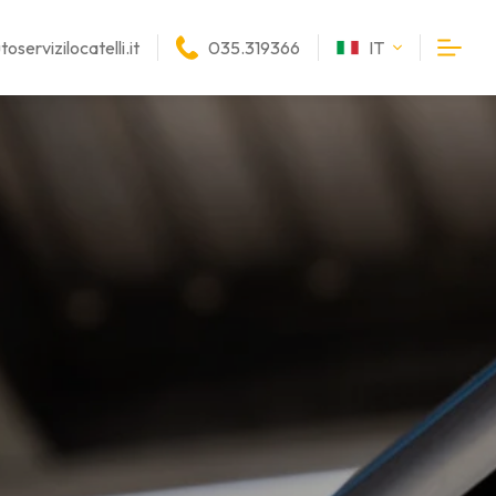
oservizilocatelli.it
035.319366
IT