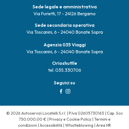
Sede legale e amministrativa
Via Furietti, 17 - 24126 Bergamo
Sede secondaria operativa
Via Toscanini, 6 - 24040 Bonate Sopra
Agenzia 035 Viaggi
Via Toscanini, 6 - 24040 Bonate Sopra
Orioshuttle
tel. 035.330706
Seguici su
© 2026 Autoservizi Locatelli S.r.l. | P.Iva 02605730163 | Cap. Soc
750.000,00 € |
Privacy e Cookie Policy
|
Termini e
condizioni
|
Accessibilità
|
Whistleblowing
|
Area HR