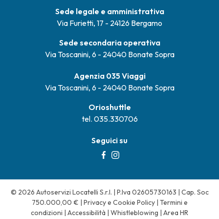
Sede legale e amministrativa
Via Furietti, 17 - 24126 Bergamo
Sede secondaria operativa
Via Toscanini, 6 - 24040 Bonate Sopra
Agenzia 035 Viaggi
Via Toscanini, 6 - 24040 Bonate Sopra
Orioshuttle
tel. 035.330706
Seguici su
© 2026 Autoservizi Locatelli S.r.l. | P.Iva 02605730163 | Cap. Soc
750.000,00 € |
Privacy e Cookie Policy
|
Termini e
condizioni
|
Accessibilità
|
Whistleblowing
|
Area HR